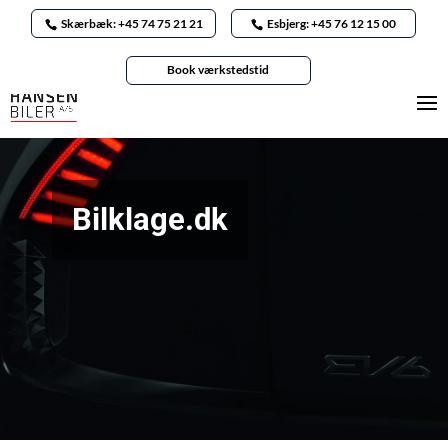
Skærbæk: +45 74 75 21 21
Esbjerg: +45 76 12 15 00
Book værkstedstid
Bilklage.dk