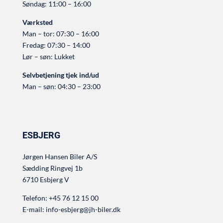
Søndag: 11:00 – 16:00
Værksted
Man – tor: 07:30 – 16:00
Fredag: 07:30 – 14:00
Lør – søn: Lukket
Selvbetjening tjek ind/ud
Man – søn: 04:30 – 23:00
ESBJERG
Jørgen Hansen Biler A/S
Sædding Ringvej 1b
6710 Esbjerg V
Telefon:
+45 76 12 15 00
E-mail:
info-esbjerg@jh-biler.dk