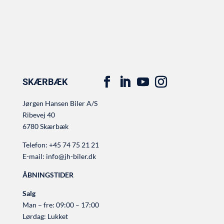
SKÆRBÆK
Jørgen Hansen Biler A/S
Ribevej 40
6780 Skærbæk
Telefon:
+45 74 75 21 21
E-mail:
info@jh-biler.dk
ÅBNINGSTIDER
Salg
Man – fre: 09:00 – 17:00
Lørdag: Lukket