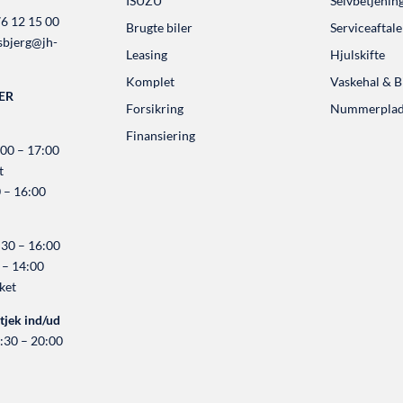
ISUZU
Selvbetjenin
6 12 15 00
Brugte biler
Serviceaftale
sbjerg@jh-
Leasing
Hjulskifte
Komplet
Vaskehal & Bi
ER
Forsikring
Nummerplade
Finansiering
:00 – 17:00
t
 – 16:00
:30 – 16:00
 – 14:00
ket
tjek ind/ud
:30 – 20:00