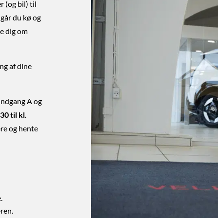
(og bil) til
går du kø og
re dig om
ng af dine
 Indgang A og
30 til kl.
ere og hente
.
ren.