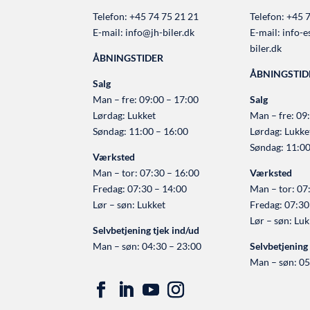
Telefon:
+45 74 75 21 21
Telefon:
+45 7
E-mail:
info@jh-biler.dk
E-mail:
info-e
biler.dk
ÅBNINGSTIDER
ÅBNINGSTID
Salg
Man – fre: 09:00 – 17:00
Salg
Lørdag: Lukket
Man – fre: 09
Søndag: 11:00 – 16:00
Lørdag: Lukke
Søndag: 11:00
Værksted
Man – tor: 07:30 – 16:00
Værksted
Fredag: 07:30 – 14:00
Man – tor: 07
Lør – søn: Lukket
Fredag: 07:30
Lør – søn: Luk
Selvbetjening tjek ind/ud
Man – søn: 04:30 – 23:00
Selvbetjening 
Man – søn: 05