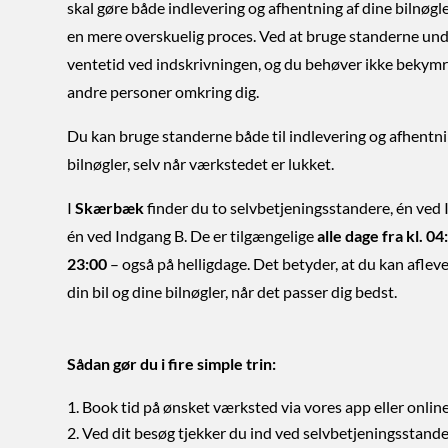
skal gøre både indlevering og afhentning af dine bilnøgler 
en mere overskuelig proces. Ved at bruge standerne und
ventetid ved indskrivningen, og du behøver ikke bekym
andre personer omkring dig.
Du kan bruge standerne både til indlevering og afhentni
bilnøgler, selv når værkstedet er lukket.
I
Skærbæk
finder du to selvbetjeningsstandere, én ved
én ved Indgang B. De er tilgængelige
alle dage fra kl. 04:
23:00
– også på helligdage. Det betyder, at du kan aflev
din bil og dine bilnøgler, når det passer dig bedst.
Sådan gør du i fire simple trin:
Book tid på ønsket værksted via vores app eller online
Ved dit besøg tjekker du ind ved selvbetjeningsstande