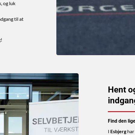
, og luk
adgang til at
g!
Hent og
indgan
Find den li
I
Esbjerg
har 