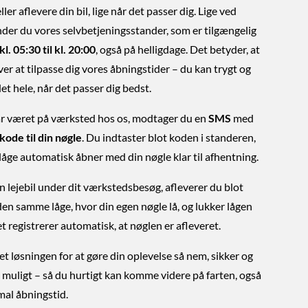
ller aflevere din bil, lige når det passer dig. Lige ved
nder du vores selvbetjeningsstander, som er tilgængelig
kl. 05:30 til kl. 20:00
, også på helligdage. Det betyder, at
er at tilpasse dig vores åbningstider – du kan trygt og
det hele, når det passer dig bedst.
har været på værksted hos os, modtager du en
SMS
med
kode til din nøgle
. Du indtaster blot koden i standeren,
låge automatisk åbner med din nøgle klar til afhentning.
n lejebil under dit værkstedsbesøg, afleverer du blot
den samme låge, hvor din egen nøgle lå, og lukker lågen
t registrerer automatisk, at nøglen er afleveret.
et løsningen for at gøre din oplevelse så nem, sikker og
 muligt – så du hurtigt kan komme videre på farten, også
mal åbningstid.