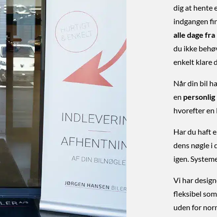
dig at hente e
indgangen fi
alle dage fra 
du ikke behøv
enkelt klare 
Når din bil 
en
personlig 
hvorefter en 
Har du haft e
dens nøgle i 
igen. Systeme
Vi har design
fleksibel som
uden for nor