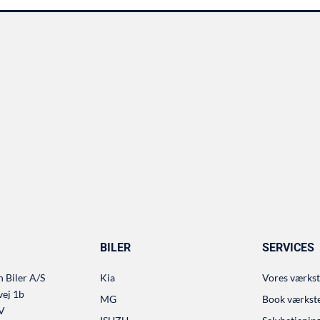
BILER
SERVICES
 Biler A/S
Kia
Vores værks
vej 1b
MG
Book værkst
 V