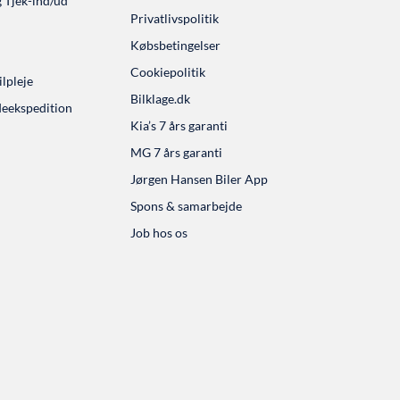
g Tjek-ind/ud
Privatlivspolitik
Købsbetingelser
Cookiepolitik
lpleje
Bilklage.dk
ekspedition
Kia’s 7 års garanti
MG 7 års garanti
Jørgen Hansen Biler App
Spons & samarbejde
Job hos os