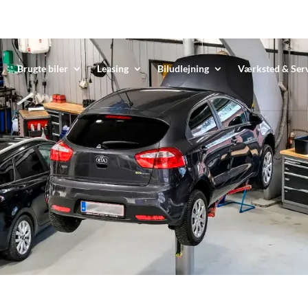
Brugte biler
Leasing
Biludlejning
Værksted & Ser