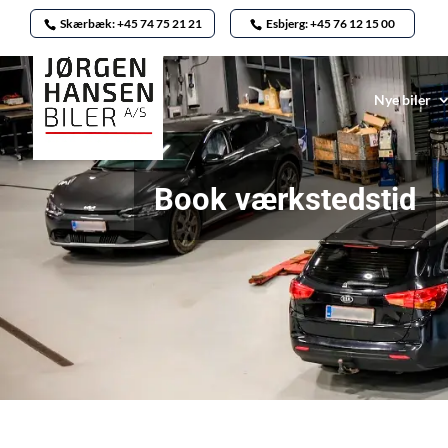
Skærbæk: +45 74 75 21 21
Esbjerg: +45 76 12 15 00
Nye biler
Book værkstedstid