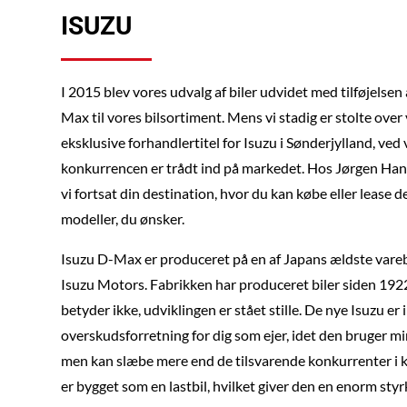
ISUZU
I 2015 blev vores udvalg af biler udvidet med tilføjelsen 
Max til vores bilsortiment. Mens vi stadig er stolte over
eksklusive forhandlertitel for Isuzu i Sønderjylland, ved v
konkurrencen er trådt ind på markedet. Hos Jørgen Hans
vi fortsat din destination, hvor du kan købe eller lease d
modeller, du ønsker.
Isuzu D-Max er produceret på en af Japans ældste vareb
Isuzu Motors. Fabrikken har produceret biler siden 192
betyder ikke, udviklingen er stået stille. De nye Isuzu er i
overskudsforretning for dig som ejer, idet den bruger mi
men kan slæbe mere end de tilsvarende konkurrenter i k
er bygget som en lastbil, hvilket giver den en enorm styr