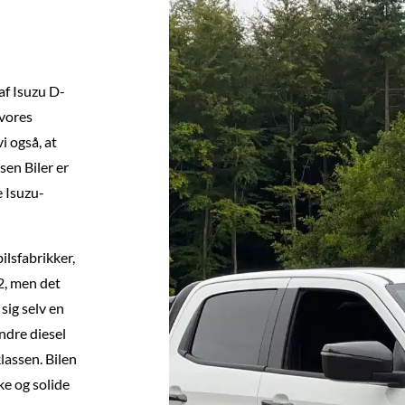
af Isuzu D-
 vores
i også, at
en Biler er
e Isuzu-
ilsfabrikker,
2, men det
 sig selv en
ndre diesel
lassen. Bilen
ke og solide