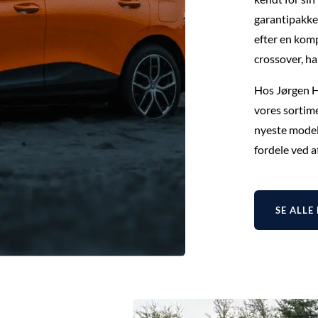
garantipakker
efter en komp
crossover, h
Hos Jørgen Ha
vores sortime
nyeste modell
fordele ved 
SE ALLE