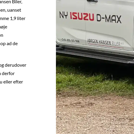
nsen Biler,
len, uanset
mme 1,9 liter
høje
en
 op ad de
 og derudover
n derfor
 eller efter