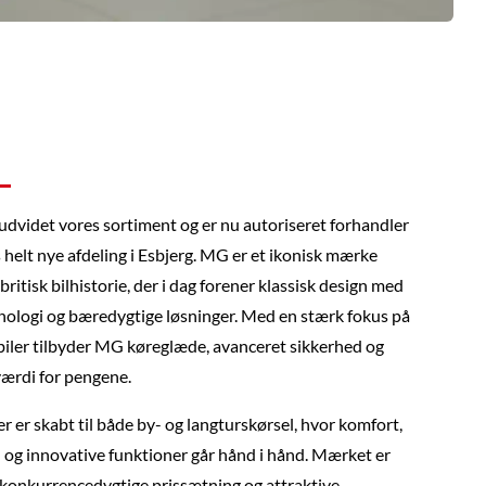
 udvidet vores sortiment og er nu autoriseret forhandler
 helt nye afdeling i Esbjerg. MG er et ikonisk mærke
britisk bilhistorie, der i dag forener klassisk design med
ologi og bæredygtige løsninger. Med en stærk fokus på
dbiler tilbyder MG køreglæde, avanceret sikkerhed og
ærdi for pengene.
 er skabt til både by- og langturskørsel, hvor komfort,
og innovative funktioner går hånd i hånd. Mærket er
n konkurrencedygtige prissætning og attraktive