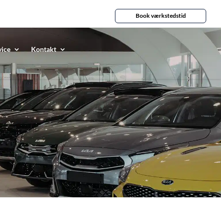
Book værkstedstid
vice
Kontakt