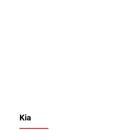
Udforsk vores Kia-modeller
SE VORES UDVALG
Kia