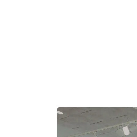
Udforsk vores MG-modeller
SE VORES UDVALG