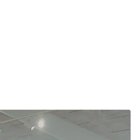
Udforsk vores ISUZU-modeller
SE VORES UDVALG