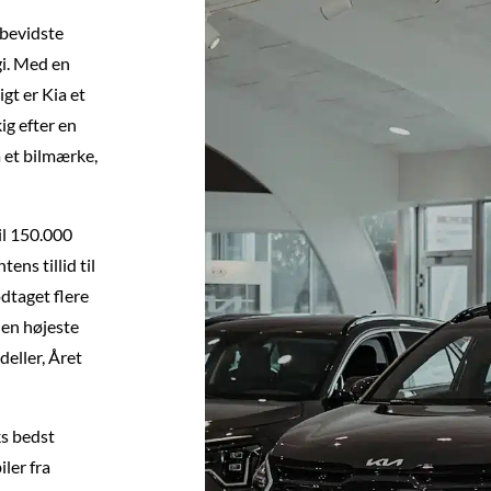
sbevidste
gi. Med en
igt er Kia et
ig efter en
a et bilmærke,
til 150.000
ens tillid til
dtaget flere
den højeste
eller, Året
ks bedst
iler fra