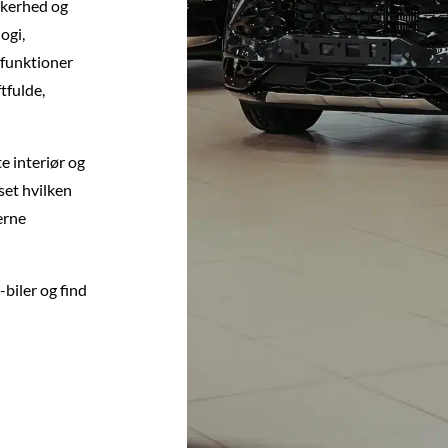
kkerhed og
ogi,
funktioner
tfulde,
 interiør og
set hvilken
erne
biler og find