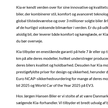
Kia er kendt verden over for sine innovative og kvalitet
biler, der kombinerer stil, komfort og avanceret teknolo
global tilstedeværelse og over 3 millioner solgte biler årl
af de hurtigst voksende bilmærker i verden. Er du på udk
alsidig bil, der leverer både komfort og køreglæde, er Ki
du bør overveje.
Kia tilbyder en enestående garanti på hele 7 år eller op 
km på alle deres modeller, hvilket understreger producent
deres bilers kvalitet og holdbarhed. Desuden har Kia mo
prestigefyldte priser for design og sikkerhed, herunder 
Euro NCAP-sikkerhedsvurdering for mange af deres mod
bil 2025 og World Car of the Year 2025 på EV3.
Hos Jørgen Hansen Biler er vi stolte af at være Danmar
sælgende Kia-forhandler. Vi tilbyder et bredt udvalg af b