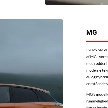
MG
I 2025 har vi
af MG i vores
med rødder i 
moderne tekn
el- og hybri
enestående v
MG’s modeller
rummelighed 
kendt for si