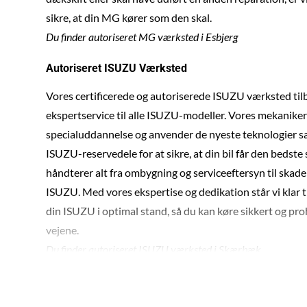
sikre, at din MG kører som den skal.
Du finder autoriseret MG værksted i Esbjerg
Autoriseret ISUZU Værksted
Vores certificerede og autoriserede ISUZU værksted til
ekspertservice til alle ISUZU-modeller. Vores mekaniker
specialuddannelse og anvender de nyeste teknologier s
ISUZU-reservedele for at sikre, at din bil får den bedste 
håndterer alt fra ombygning og serviceeftersyn til skade
ISUZU. Med vores ekspertise og dedikation står vi klar ti
din ISUZU i optimal stand, så du kan køre sikkert og pro
vejene.
Du finder autoriseret ISUZU værksted i Skærbæk.