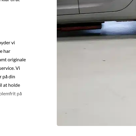
byder vi
e har
amt originale
service. Vi
r på din
l at holde
blemfrit på