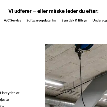
Vi udfører – eller måske leder du efter:
A/C Service
Softwareopdatering
Synstjek & Bilsyn
Undervog
t betyder, at
øjeste
g –