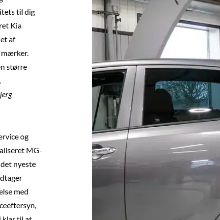
ets til dig
ret Kia
et af
e mærker.
en større
.
jerg
ervice og
aliseret MG-
 det nyeste
odtager
melse med
ceeftersyn,
klar til at