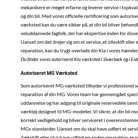
mekanikere er meget erfarne og leverer service i topkvalit
og din bil. Med vores officielle certificering som autorise
værksted kan du være sikker på, at din bil bliver behandl
veluddannede fagfolk, der har ekspertise inden for diss
Uanset om det drejer sig om et service, et olieskift eller 
reparation, kan du trygt overlade din Kia i vores hænder
Du finder vores autoriseret Kia værksted i Skærbæk og i Esb
Autoriseret MG Værksted
Som autoriseret MG værksted tilbyder vi professionel s
reparation af din MG. Vores team har gennemgået speci
uddannelse og har adgang til originale reservedele samt
værktøj designet til MG-modeller. Vi sikrer, at din bil m
korrekt vedligehold og bliver serviceret i overensstem
MGs standarder. Uanset om du skal have udført et servi
dækskift eller skal have udført en anden reparation, er vi 