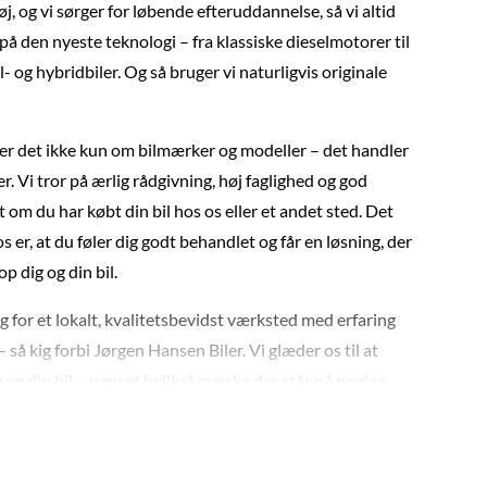
j, og vi sørger for løbende efteruddannelse, så vi altid
på den nyeste teknologi – fra klassiske dieselmotorer til
- og hybridbiler. Og så bruger vi naturligvis originale
er det ikke kun om bilmærker og modeller – det handler
 Vi tror på ærlig rådgivning, høj faglighed og god
t om du har købt din bil hos os eller et andet sted. Det
os er, at du føler dig godt behandlet og får en løsning, der
op dig og din bil.
g for et lokalt, kvalitetsbevidst værksted med erfaring
 så kig forbi Jørgen Hansen Biler. Vi glæder os til at
 og din bil – uanset hvilket mærke der står på nøglen.