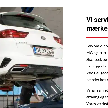
Vi serv
mærke
Selv om vi ho
MG og Isuzu,
Skærbæk og E
har vi gjort
VW, Peugeot, 
hænder hos o
Vi har samle
erfaring og 
Vores værkst