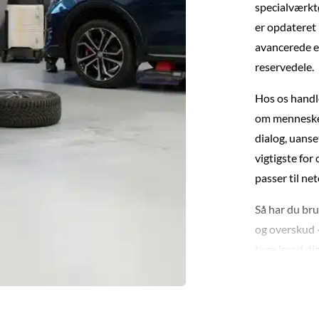
specialværktø
er opdateret 
avancerede el
reservedele.
Hos os handl
om mennesker.
dialog, uanse
vigtigste for 
passer til net
Så har du bru
og overskud –
tage imod dig