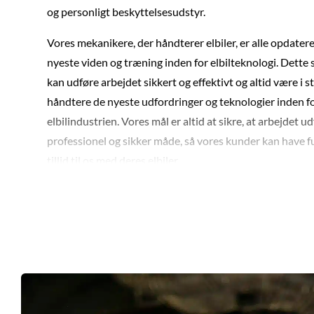
og personligt beskyttelsesudstyr.
Vores mekanikere, der håndterer elbiler, er alle opdate
nyeste viden og træning inden for elbilteknologi. Dette s
kan udføre arbejdet sikkert og effektivt og altid være i st
håndtere de nyeste udfordringer og teknologier inden f
elbilindustrien. Vores mål er altid at sikre, at arbejdet u
professionel og sikker måde, så vores kunder kan have 
tillid til os med deres elbiler.