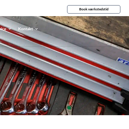
Book værkstedstid
vice
Kontakt