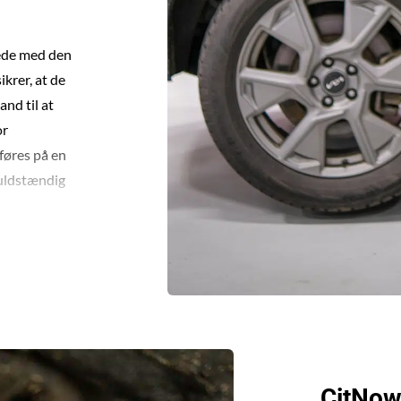
rede med den
ikrer, at de
and til at
or
dføres på en
fuldstændig
CitNow