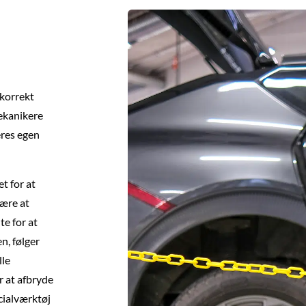
 korrekt
mekanikere
eres egen
t for at
bære at
te for at
n, følger
lle
r at afbryde
ecialværktøj