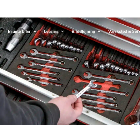
Brugte biler
Leasing
Biludlejning
Værksted & Ser