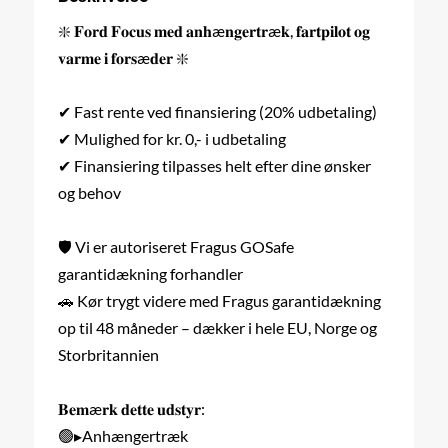
❇️ 𝐅𝐨𝐫𝐝 𝐅𝐨𝐜𝐮𝐬 𝐦𝐞𝐝 𝐚𝐧𝐡æ𝐧𝐠𝐞𝐫𝐭𝐫æ𝐤, 𝐟𝐚𝐫𝐭𝐩𝐢𝐥𝐨𝐭 𝐨𝐠
𝐯𝐚𝐫𝐦𝐞 𝐢 𝐟𝐨𝐫𝐬æ𝐝𝐞𝐫 ❇️
✔ Fast rente ved finansiering (20% udbetaling)
✔ Mulighed for kr. 0,- i udbetaling
✔ Finansiering tilpasses helt efter dine ønsker
og behov
🛡️ Vi er autoriseret Fragus GOSafe
garantidækning forhandler
🚗 Kør trygt videre med Fragus garantidækning
op til 48 måneder – dækker i hele EU, Norge og
Storbritannien
𝐁𝐞𝐦æ𝐫𝐤 𝐝𝐞𝐭𝐭𝐞 𝐮𝐝𝐬𝐭𝐲𝐫:
🟢▸Anhængertræk