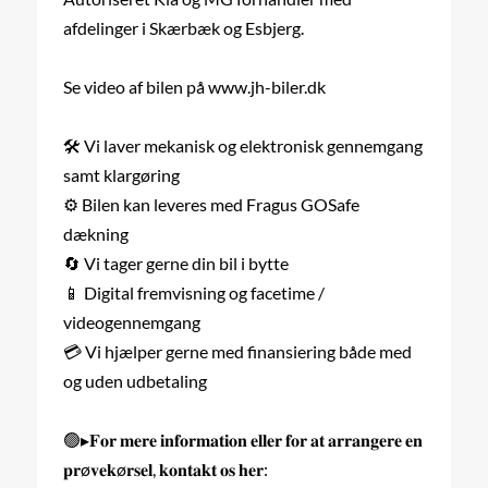
afdelinger i Skærbæk og Esbjerg.
Se video af bilen på www.jh-biler.dk
🛠 Vi laver mekanisk og elektronisk gennemgang
samt klargøring
⚙️ Bilen kan leveres med Fragus GOSafe
dækning
🔄 Vi tager gerne din bil i bytte
📱 Digital fremvisning og facetime /
videogennemgang
💳 Vi hjælper gerne med finansiering både med
og uden udbetaling
🟢▸𝐅𝐨𝐫 𝐦𝐞𝐫𝐞 𝐢𝐧𝐟𝐨𝐫𝐦𝐚𝐭𝐢𝐨𝐧 𝐞𝐥𝐥𝐞𝐫 𝐟𝐨𝐫 𝐚𝐭 𝐚𝐫𝐫𝐚𝐧𝐠𝐞𝐫𝐞 𝐞𝐧
𝐩𝐫ø𝐯𝐞𝐤ø𝐫𝐬𝐞𝐥, 𝐤𝐨𝐧𝐭𝐚𝐤𝐭 𝐨𝐬 𝐡𝐞𝐫: