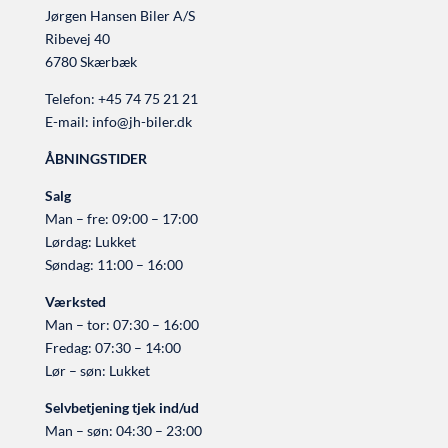
Jørgen Hansen Biler A/S
Ribevej 40
6780 Skærbæk
Telefon:
+45 74 75 21 21
E-mail:
info@jh-biler.dk
ÅBNINGSTIDER
Salg
Man – fre: 09:00 – 17:00
Lørdag: Lukket
Søndag: 11:00 – 16:00
Værksted
Man – tor: 07:30 – 16:00
Fredag: 07:30 – 14:00
Lør – søn: Lukket
Selvbetjening tjek ind/ud
Man – søn: 04:30 – 23:00