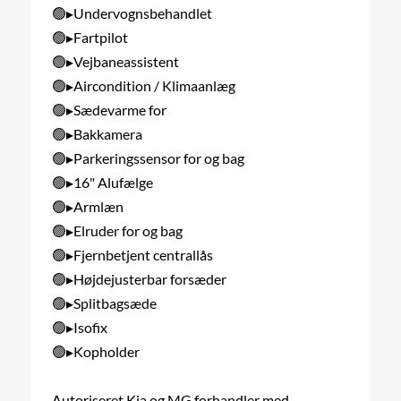
🟢▸Undervognsbehandlet
🟢▸Fartpilot
🟢▸Vejbaneassistent
🟢▸Aircondition / Klimaanlæg
🟢▸Sædevarme for
🟢▸Bakkamera
🟢▸Parkeringssensor for og bag
🟢▸16" Alufælge
🟢▸Armlæn
🟢▸Elruder for og bag
🟢▸Fjernbetjent centrallås
🟢▸Højdejusterbar forsæder
🟢▸Splitbagsæde
🟢▸Isofix
🟢▸Kopholder
Autoriseret Kia og MG forhandler med