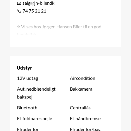
📧 salg@jh-biler.dk
📞 74 75 21 21
⭐ Vi ses hos Jørgen Hansen Biler til en god
handel! ⭐
Udstyr
12V udtag
Aircondition
Aut. nedblændeligt
Bakkamera
bakspejl
Bluetooth
Centrallås
El-foldbare spejle
El-håndbremse
Elruder for
Elruder for/bag