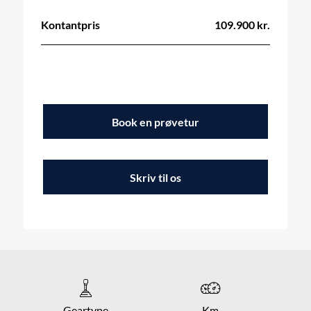
Kontantpris
109.900 kr.
Book en prøvetur
Skriv til os
Geartype
Km