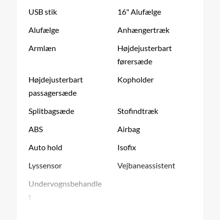
USB stik
16" Alufælge
Alufælge
Anhængertræk
Armlæn
Højdejusterbart
førersæde
Højdejusterbart
Kopholder
passagersæde
Splitbagsæde
Stofindtræk
ABS
Airbag
Auto hold
Isofix
Lyssensor
Vejbaneassistent
Undervognsbehandle
t