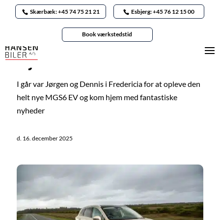
Skærbæk: +45 74 75 21 21
Esbjerg: +45 76 12 15 00
Nyheder
/
MG
Book værkstedstid
MGS6 EV er klar til
Nytårskur 2026
I går var Jørgen og Dennis i Fredericia for at opleve den
helt nye MGS6 EV og kom hjem med fantastiske
nyheder
d. 16. december 2025