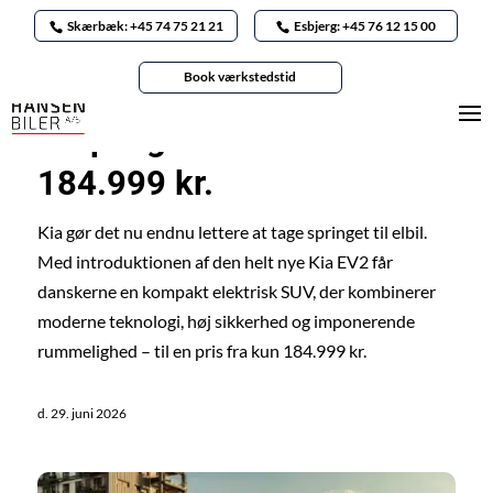
Skærbæk: +45 74 75 21 21
Esbjerg: +45 76 12 15 00
Nyheder
/
Kia
Book værkstedstid
Ny Kia EV2: Masser af elbil
for pengene – fra kun
184.999 kr.
Kia gør det nu endnu lettere at tage springet til elbil.
Med introduktionen af den helt nye Kia EV2 får
danskerne en kompakt elektrisk SUV, der kombinerer
moderne teknologi, høj sikkerhed og imponerende
rummelighed – til en pris fra kun 184.999 kr.
d. 29. juni 2026