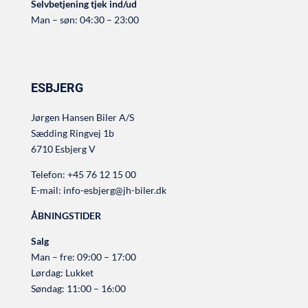
Selvbetjening tjek ind/ud
Man – søn: 04:30 – 23:00
ESBJERG
Jørgen Hansen Biler A/S
Sædding Ringvej 1b
6710 Esbjerg V
Telefon:
+45 76 12 15 00
E-mail:
info-esbjerg@jh-biler.dk
ÅBNINGSTIDER
Salg
Man – fre: 09:00 – 17:00
Lørdag: Lukket
Søndag: 11:00 – 16:00