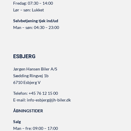
Fredag: 07:30 – 14:00
Lør – søn: Lukket
Selvbetjening tjek ind/ud
Man – søn: 04:30 – 23:00
ESBJERG
Jørgen Hansen Biler A/S
Sædding Ringvej 1b
6710 Esbjerg V
Telefon:
+45 76 12 15 00
E-mail:
info-esbjerg@jh-biler.dk
ÅBNINGSTIDER
Salg
Man – fre: 09:00 – 17:00