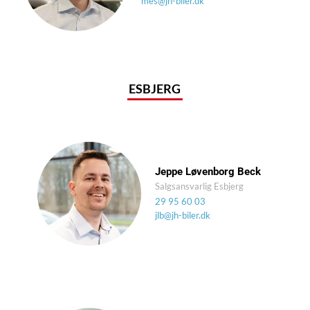
mes@jh-biler.dk
ESBJERG
Jeppe Løvenborg Beck
Salgsansvarlig Esbjerg
29 95 60 03
jlb@jh-biler.dk