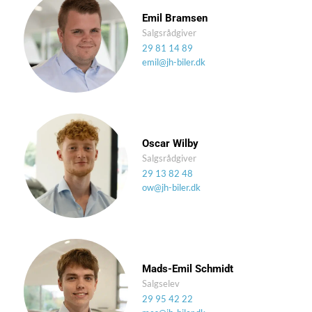
Emil Bramsen
Salgsrådgiver
29 81 14 89
emil@jh-biler.dk
Oscar Wilby
Salgsrådgiver
29 13 82 48
ow@jh-biler.dk
Mads-Emil Schmidt
Salgselev
29 95 42 22