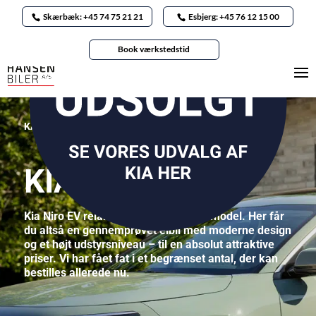
Skærbæk: +45 74 75 21 21
Esbjerg: +45 76 12 15 00
Book værkstedstid
KAMPAGNE PÅ FABRIKSNYE
KIA NIRO EV
Kia Niro EV relanceres nu som 2026-model. Her får
du altså en gennemprøvet elbil med moderne design
og et højt udstyrsniveau – til en absolut attraktive
priser. Vi har fået fat i et begrænset antal, der kan
bestilles allerede nu.