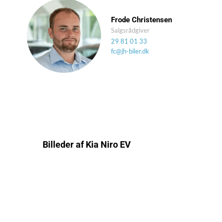
Frode Christensen
Salgsrådgiver
29 81 01 33
fc@jh-biler.dk
Billeder af Kia Niro EV