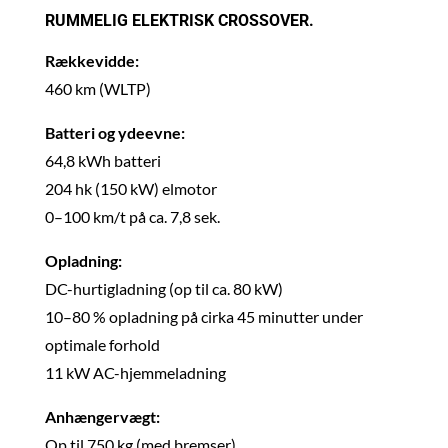
RUMMELIG ELEKTRISK CROSSOVER.
Rækkevidde:
460 km (WLTP)
Batteri og ydeevne:
64,8 kWh batteri
204 hk (150 kW) elmotor
0–100 km/t på ca. 7,8 sek.
Opladning:
DC-hurtigladning (op til ca. 80 kW)
10–80 % opladning på cirka 45 minutter under
optimale forhold
11 kW AC-hjemmeladning
Anhængervægt:
Op til 750 kg (med bremser)