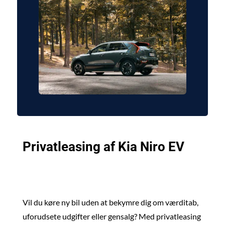
Privatleasing af Kia Niro EV
PRIVATLEASING AF KIA NIRO – FRA KUN 1.495
KR./MD.
Vil du køre ny bil uden at bekymre dig om værditab,
uforudsete udgifter eller gensalg? Med privatleasing