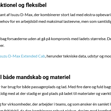
ktionel og fleksibel
iant af Isuzu D-Max, der kombinerer stort lad med ekstra opbevar
 behov for en arbejdsbil med maksimal lasteevne, men som samtidi
s bag forsæderne uden at gå på kompromis med ladets størrelse. De
er.
Isuzu D-Max Extended Cab
, herunder tekniske data, udstyr og mo
il både mandskab og materiel
der har brug for både passagerplads og lad. Med fire døre og fuld 
dig med at der stadig er god plads på ladet til materialer og værkt
lg for virksomheder, der arbejder i teams, og som ønsker én samlet 
m fritidsbil, da den kombinerer robust pickup-design med komfor