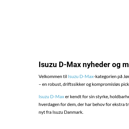
HVO100: En smart løsning for miljø og ar
Isuzu D-Max
nyheder og mo
Velkommen til
Isuzu D-Max
-kategorien på Jø
– en robust, driftssikker og kompromisløs pick
Isuzu D-Max
er kendt for sin styrke, holdbarhe
hverdagen for dem, der har behov for ekstra t
nyt fra Isuzu Danmark.