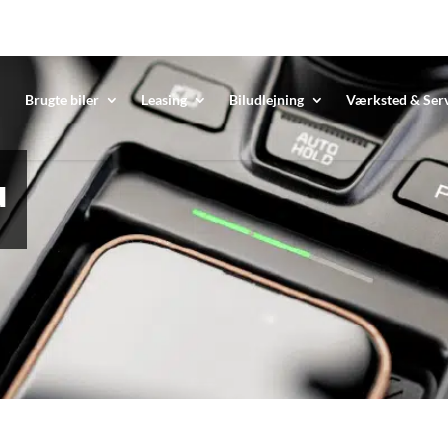
Brugte biler
Leasing
Biludlejning
Værksted & Ser
u