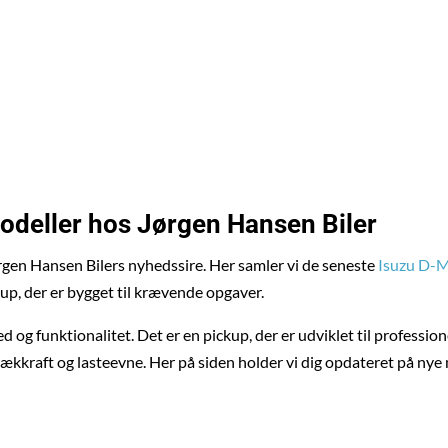
bejdsplads HVO100 reducerer CO₂-udledningen med op til 90 % sa
deller hos Jørgen Hansen Biler
rgen Hansen Bilers nyhedssire. Her samler vi de seneste
Isuzu D-
up, der er bygget til krævende opgaver.
d og funktionalitet. Det er en pickup, der er udviklet til professi
rækkraft og lasteevne. Her på siden holder vi dig opdateret på ny