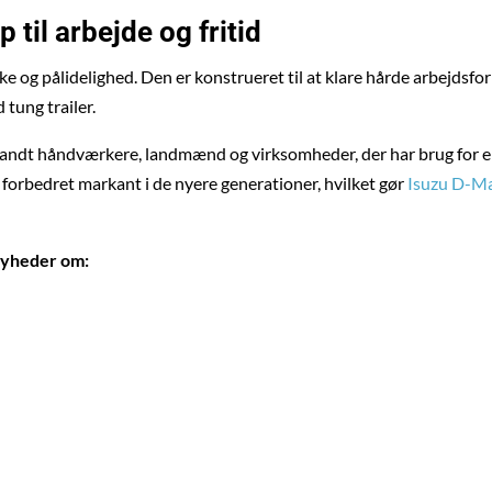
 til arbejde og fritid
ke og pålidelighed. Den er konstrueret til at klare hårde arbejdsf
tung trailer.
landt håndværkere, landmænd og virksomheder, der har brug for e
 forbedret markant i de nyere generationer, hvilket gør
Isuzu D-M
 nyheder om: