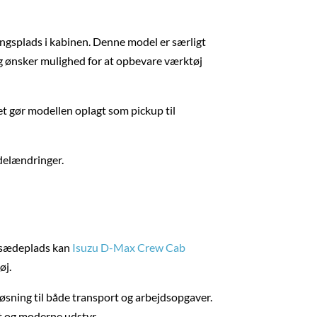
ingsplads i kabinen. Denne model er særligt
g ønsker mulighed for at opbevare værktøj
t gør modellen oplagt som pickup til
delændringer.
bagsædeplads kan
Isuzu D-Max Crew Cab
øj.
løsning til både transport og arbejdsopgaver.
t og moderne udstyr.