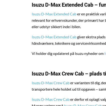
Isuzu D-Max Extended Cab
– fun
Isuzu D-Max Extended Cab
er en praktisk var
relevant for erhvervskunder, der primært har
eller udstyr sikkert inde i bilen.
Isuzu D-Max Extended Cab
giver ekstra plad
håndværkere, teknikere og servicevirksomhed
Vi holder dig opdateret på Isuzu nyheder om
Isuzu D-Max Crew Cab
– plads t
Isuzu D-Max Crew Cab
er varianten til dig, 
transportere hele holdet ud til opgaven – samti
Isuzu D-Max Crew Cab
er derfor et oplagt va
Mange vælger også
Isuzu D-Max Crew Cab
so