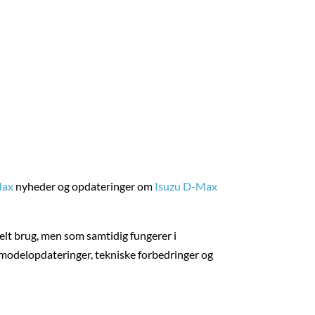
mmenlignet med...
Max
nyheder og opdateringer om
Isuzu D-Max
onelt brug, men som samtidig fungerer i
e modelopdateringer, tekniske forbedringer og