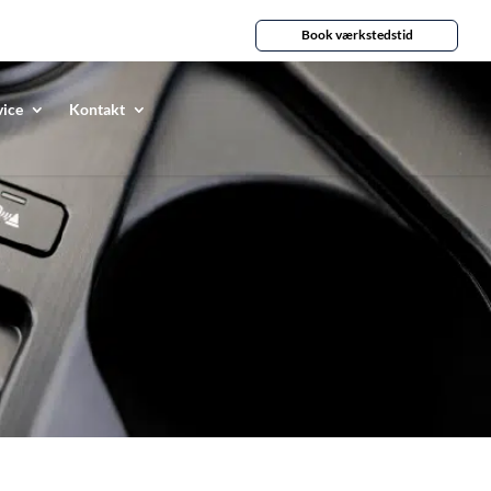
Book værkstedstid
vice
Kontakt