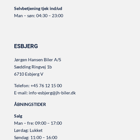
Selvbetjening tjek ind/ud
Man – søn: 04:30 – 23:00
ESBJERG
Jørgen Hansen Biler A/S
Sædding Ringvej 1b
6710 Esbjerg V
Telefon:
+45 76 12 15 00
E-mail:
info-esbjerg@jh-biler.dk
ÅBNINGSTIDER
Salg
Man – fre: 09:00 – 17:00
Lørdag: Lukket
Søndag: 11:00 – 16:00