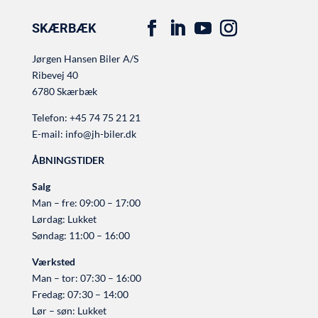
SKÆRBÆK
Jørgen Hansen Biler A/S
Ribevej 40
6780 Skærbæk
Telefon:
+45 74 75 21 21
E-mail:
info@jh-biler.dk
ÅBNINGSTIDER
Salg
Man – fre: 09:00 – 17:00
Lørdag: Lukket
Søndag: 11:00 – 16:00
Værksted
Man – tor: 07:30 – 16:00
Fredag: 07:30 – 14:00
Lør – søn: Lukket