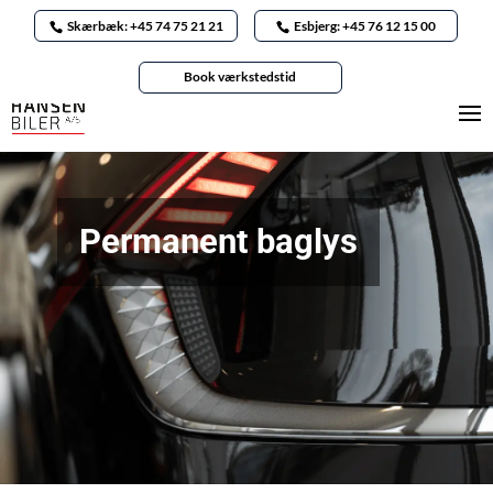
Skærbæk: +45 74 75 21 21
Esbjerg: +45 76 12 15 00
Book værkstedstid
Permanent baglys