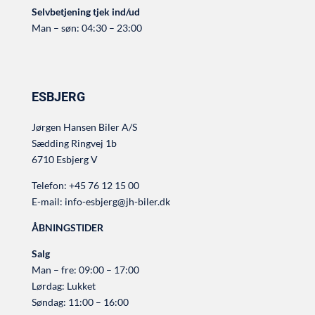
Selvbetjening tjek ind/ud
Man – søn: 04:30 – 23:00
ESBJERG
Jørgen Hansen Biler A/S
Sædding Ringvej 1b
6710 Esbjerg V
Telefon:
+45 76 12 15 00
E-mail:
info-esbjerg@jh-biler.dk
ÅBNINGSTIDER
Salg
Man – fre: 09:00 – 17:00
Lørdag: Lukket
Søndag: 11:00 – 16:00