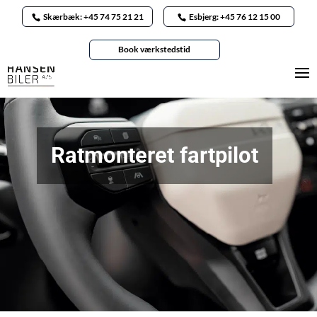
Skærbæk: +45 74 75 21 21
Esbjerg: +45 76 12 15 00
Book værkstedstid
Ratmonteret fartpilot